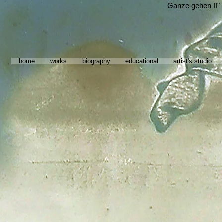
Ganze gehen II"
home
works
biography
educational
artist's studio