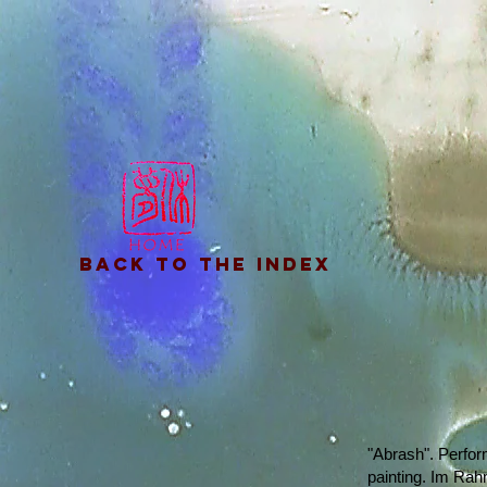
back to the index
"Abrash". Perfor
painting. Im Rah